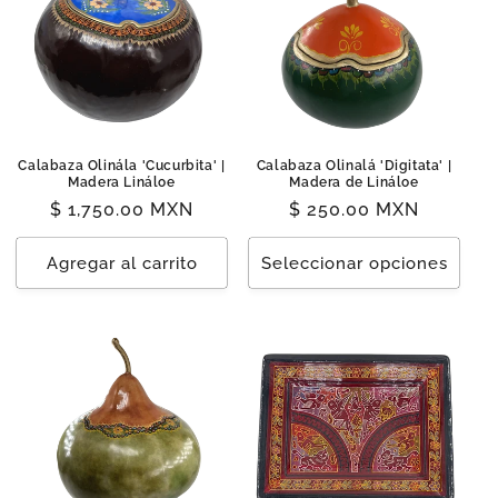
Calabaza Olinála 'Cucurbita' |
Calabaza Olinalá 'Digitata' |
Madera Lináloe
Madera de Lináloe
Precio
$ 1,750.00 MXN
Precio
$ 250.00 MXN
habitual
habitual
Agregar al carrito
Seleccionar opciones