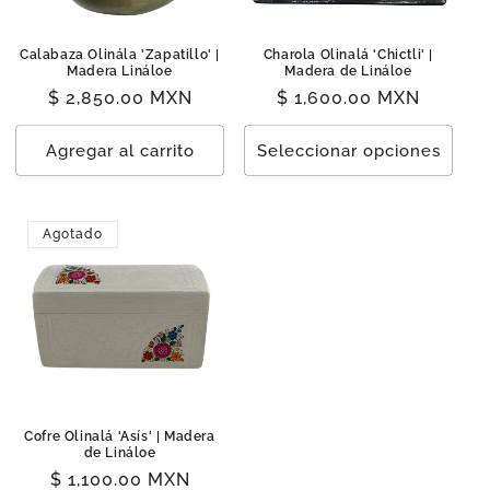
Calabaza Olinála 'Zapatillo' |
Charola Olinalá 'Chictli' |
Madera Lináloe
Madera de Lináloe
Precio
$ 2,850.00 MXN
Precio
$ 1,600.00 MXN
habitual
habitual
Agregar al carrito
Seleccionar opciones
Agotado
Cofre Olinalá 'Asís' | Madera
de Lináloe
Precio
$ 1,100.00 MXN