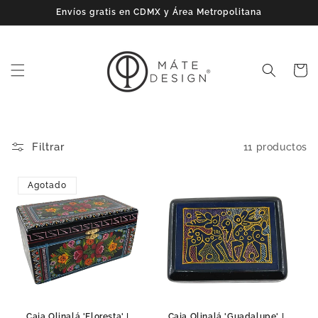
Ir
Envíos gratis en CDMX y Área Metropolitana
directamente
al contenido
Carrito
Filtrar
11 productos
Agotado
Caja Olinalá 'Floresta' |
Caja Olinalá 'Guadalupe' |