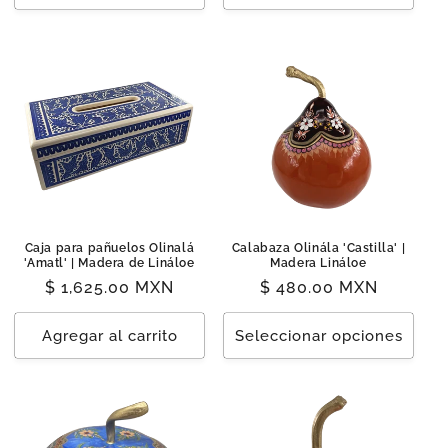
Caja para pañuelos Olinalá
Calabaza Olinála 'Castilla' |
'Amatl' | Madera de Lináloe
Madera Lináloe
Precio
$ 1,625.00 MXN
Precio
$ 480.00 MXN
habitual
habitual
Agregar al carrito
Seleccionar opciones