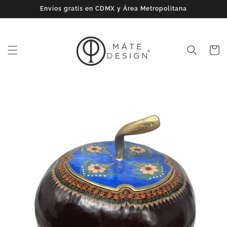
Ir
Envíos gratis en CDMX y Área Metropolitana
directamente
al contenido
Carrito
Ir
directamente
a la
información
del producto