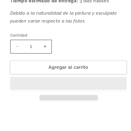
Tiempo estimado de entrega:
3
días hábiles
Debido a la naturalidad de la pintura y esculpido
pueden variar respecto a las fotos.
Cantidad
Reducir
Aumentar
cantidad
cantidad
para
para
Calabaza
Calabaza
Agregar al carrito
Olinála
Olinála
&#39;Cucurbita&#39;
&#39;Cucurbita&#39;
|
|
Madera
Madera
Lináloe
Lináloe