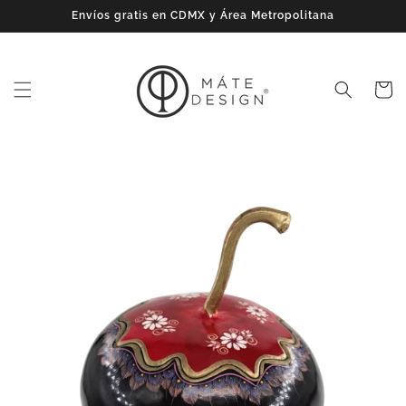
Ir
Envíos gratis en CDMX y Área Metropolitana
directamente
al contenido
Carrito
Ir
directamente
a la
información
del producto