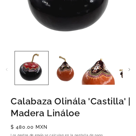
Calabaza Olinála 'Castilla' |
Madera Lináloe
Precio
$ 480.00 MXN
habitual
Los
gastos de envío
se calculan en la pantalla de pago.