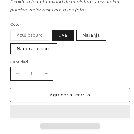
Debido a la naturalidad de la pintura y esculpido
pueden variar respecto a las fotos.
Color
Variante
Azul oscuro
Uva
Naranja
agotada
o
no
Naranja oscuro
disponible
Cantidad
Reducir
Aumentar
cantidad
cantidad
para
para
Calabaza
Calabaza
Agregar al carrito
Olinála
Olinála
&#39;Castilla&#39;
&#39;Castilla&#39;
|
|
Madera
Madera
Lináloe
Lináloe