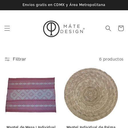
Ir
Envíos gratis en CDMX y Área Metropolitana
directamente
al contenido
Carrito
Filtrar
6 productos
Mantel de Mesa | Individual
Mantel Individual de Palma