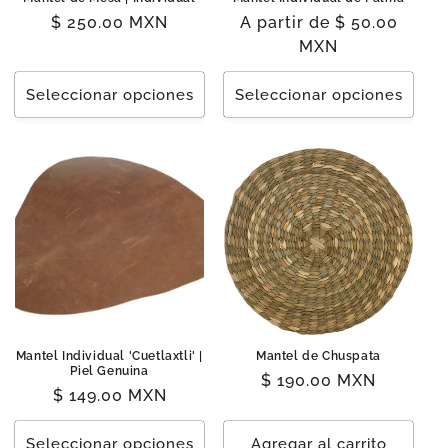
Precio
$ 250.00 MXN
Precio
A partir de $ 50.00
habitual
habitual
MXN
Seleccionar opciones
Seleccionar opciones
Mantel Individual 'Cuetlaxtli' |
Mantel de Chuspata
Piel Genuina
Precio
$ 190.00 MXN
Precio
$ 149.00 MXN
habitual
habitual
Seleccionar opciones
Agregar al carrito