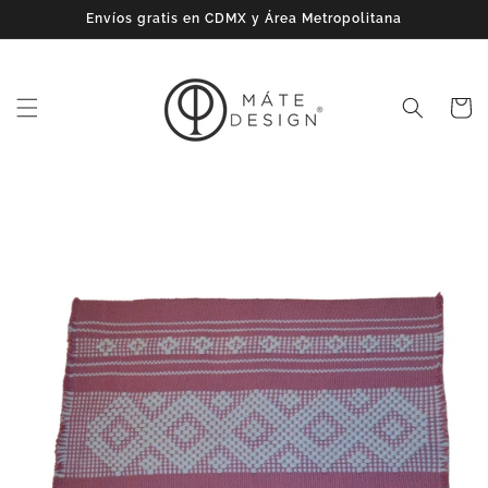
Ir
Envíos gratis en CDMX y Área Metropolitana
directamente
al contenido
Carrito
Ir
directamente
a la
información
del producto