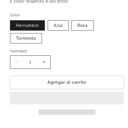
y color respecto a las fotos.
Color
Herrumbre
Azul
Rosa
Tormenta
Cantidad
Reducir
Aumentar
cantidad
cantidad
para
para
Mantel
Mantel
Agregar al carrito
de
de
Mesa
Mesa
|
|
Individual
Individual