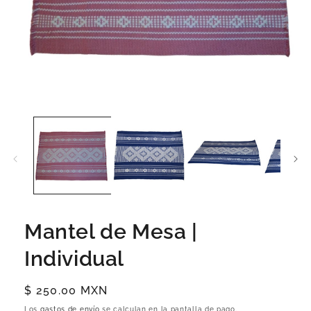
Mantel de Mesa |
Individual
Precio
$ 250.00 MXN
habitual
Los
gastos de envío
se calculan en la pantalla de pago.