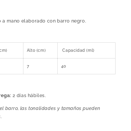
o a mano elaborado con barro negro.
(cm)
Alto (cm)
Capacidad (ml)
7
40
rega:
2
días hábiles.
el barro, las tonalidades y tamaños pueden
.