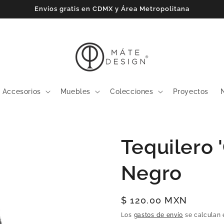
Envíos gratis en CDMX y Área Metropolitana
Accesorios
Muebles
Colecciones
Proyectos
Tequilero '
Negro
Precio
$ 120.00 MXN
habitual
Los
gastos de envío
se calculan 