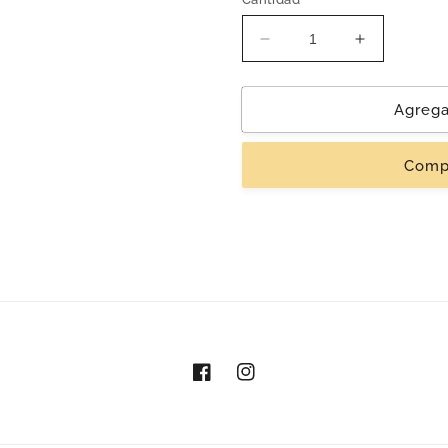
Reducir
Aumentar
cantidad
cantidad
para
para
Tequilero
Tequilero
Agregar
&#39;Calavera&#39;
&#39;Cala
|
|
Comp
Barro
Barro
Negro
Negro
Facebook
Instagram