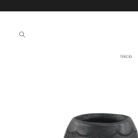
Ir
directamente
al contenido
Inicio
Ir
directamente
a la
información
del producto