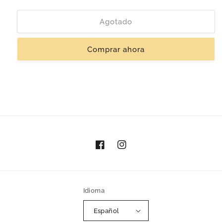
cantidad
cantidad
para
para
Tapete
Tapete
Agotado
de
de
Palma
Palma
Comprar ahora
Negro
Negro
Facebook
Instagram
Idioma
Español