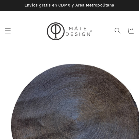
Ir
Envíos gratis en CDMX y Área Metropolitana
directamente
al contenido
Carrito
Ir
directamente
a la
información
del producto