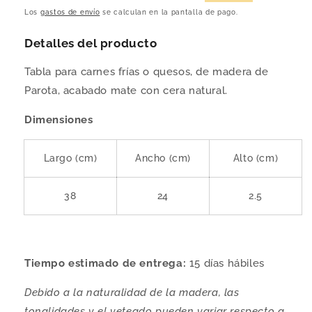
habitual
de
Los
gastos de envío
se calculan en la pantalla de pago.
oferta
Detalles del producto
Tabla para carnes frías o quesos, de madera de
Parota, acabado mate con cera natural.
Dimensiones
Largo (cm)
Ancho (cm)
Alto (cm)
38
24
2.5
Tiempo estimado de entrega:
15 días hábiles
Debido a la naturalidad de la madera, las
tonalidades y el veteado pueden variar respecto a