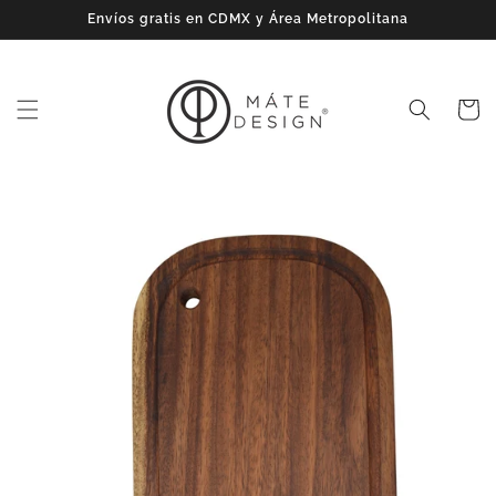
Ir
Envíos gratis en CDMX y Área Metropolitana
directamente
al contenido
Carrito
Ir
directamente
a la
información
del producto