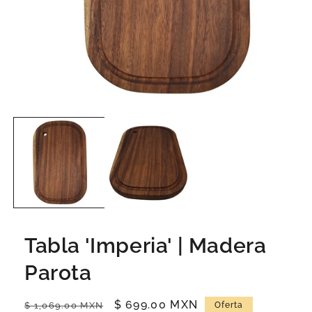
Tabla 'Imperia' | Madera
Parota
Precio
Precio
$ 699.00 MXN
$ 1,069.00 MXN
Oferta