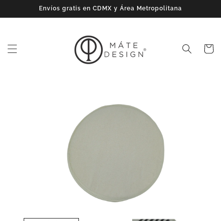
Ir
Envíos gratis en CDMX y Área Metropolitana
directamente
al contenido
Carrito
Ir
directamente
a la
información
del producto