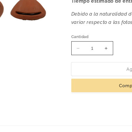
Tiempo estimado de ent
Debido a la naturalidad d
variar respecto a las fotos
Cantidad
Reducir
Aumentar
cantidad
cantidad
para
para
Porta
Porta
Ag
Retrato
Retrato
Florencia
Florencia
Comp
|
|
Barro
Barro
Rojo
Rojo