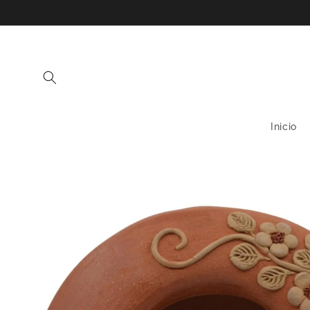
Ir
directamente
al contenido
Inicio
Ir
directamente
a la
información
del producto