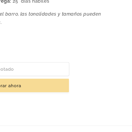
rega:
25 días hábiles
el barro, las tonalidades y tamaños pueden
.
otado
rar ahora