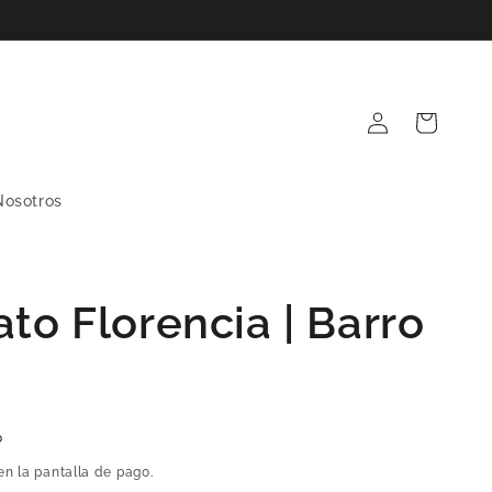
Iniciar
Carrito
sesión
Nosotros
ato Florencia | Barro
o
en la pantalla de pago.