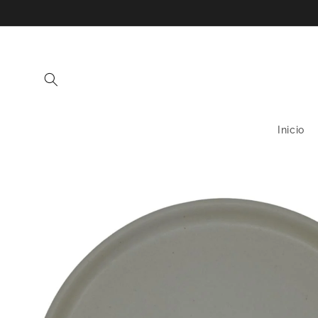
Ir
directamente
al contenido
Inicio
Ir
directamente
a la
información
del producto