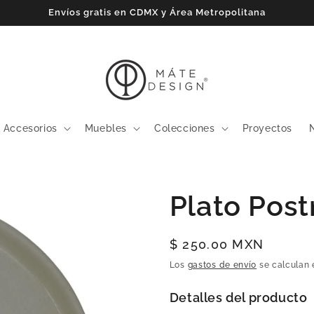
Envíos gratis en CDMX y Área Metropolitana
Accesorios
Muebles
Colecciones
Proyectos
Plato Post
Precio
$ 250.00 MXN
habitual
Los
gastos de envío
se calculan 
Detalles del producto