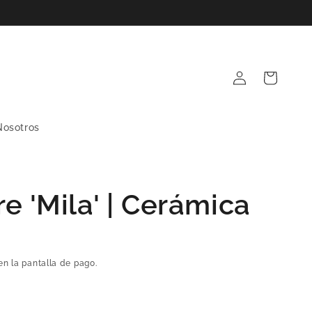
Iniciar
Carrito
sesión
Nosotros
re 'Mila' | Cerámica
en la pantalla de pago.