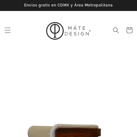
Ir
Envíos gratis en CDMX y Área Metropolitana
directamente
al contenido
Carrito
Ir
directamente
a la
información
del producto