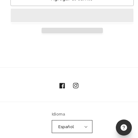
&#39;Nubesilla
&#39;Nubesilla
2&#39;
2&#39;
|
|
Madera
Madera
Tzalam
Tzalam
Facebook
Instagram
Idioma
Español