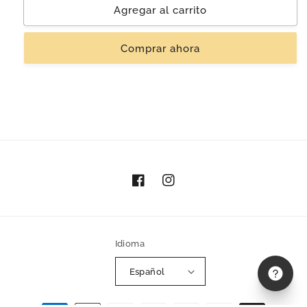
Silla
Silla
Agregar al carrito
&#39;Nubesilla&#39;
&#39;Nubesilla&#39;
|
|
Comprar ahora
Madera
Madera
Tzalam
Tzalam
Facebook
Instagram
Idioma
Español
Formas