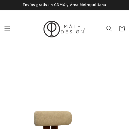
Ir
Envíos gratis en CDMX y Área Metropolitana
directamente
al contenido
Carrito
Ir
directamente
a la
información
del producto