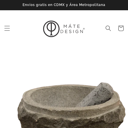
Ir
Envíos gratis en CDMX y Área Metropolitana
directamente
al contenido
Carrito
Ir
directamente
a la
información
del producto