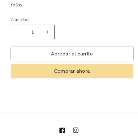
fotos
Cantidad
Reducir
Aumentar
cantidad
cantidad
para
para
Comedor
Comedor
Agregar al carrito
&#39;Orense&#39;
&#39;Orense&#39;
|
|
Comprar ahora
Madera
Madera
Parota
Parota
y
y
Resina
Resina
Epóxica
Epóxica
Facebook
Instagram