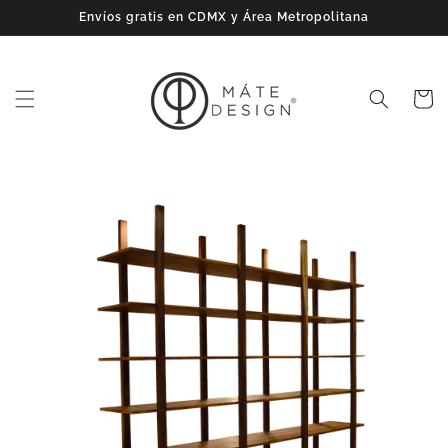
Ir
Envíos gratis en CDMX y Área Metropolitana
directamente
al contenido
Carrito
Ir
directamente
a la
información
del producto