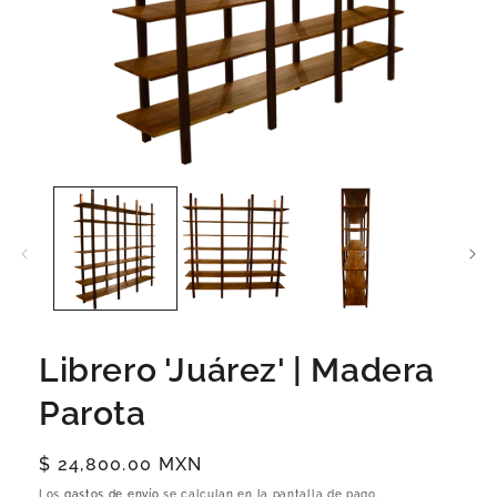
Librero 'Juárez' | Madera
Parota
Precio
$ 24,800.00 MXN
habitual
Los
gastos de envío
se calculan en la pantalla de pago.