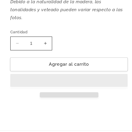
Debido a la naturalidad de la madera, las
tonalidades y veteado pueden variar respecto a las
fotos.
Cantidad
Reducir
Aumentar
cantidad
cantidad
para
para
Librero
Librero
Agregar al carrito
&#39;Juárez&#39;
&#39;Juárez&#39;
|
|
Madera
Madera
Parota
Parota