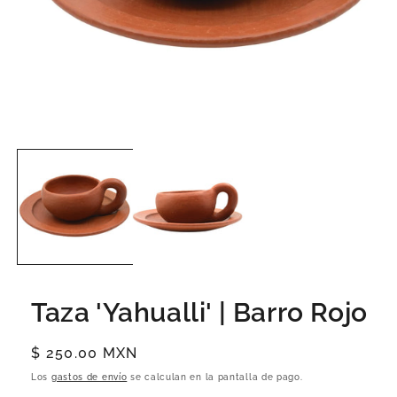
Taza 'Yahualli' | Barro Rojo
Precio
$ 250.00 MXN
habitual
Los
gastos de envío
se calculan en la pantalla de pago.