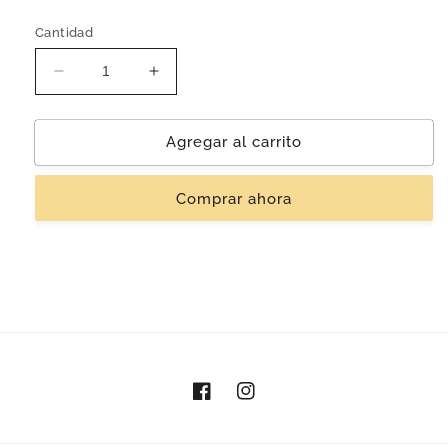
Cantidad
Reducir
Aumentar
cantidad
cantidad
para
para
Taza
Taza
Agregar al carrito
&#39;Yahualli&#39;
&#39;Yahualli&#39;
|
|
Comprar ahora
Barro
Barro
Rojo
Rojo
Facebook
Instagram