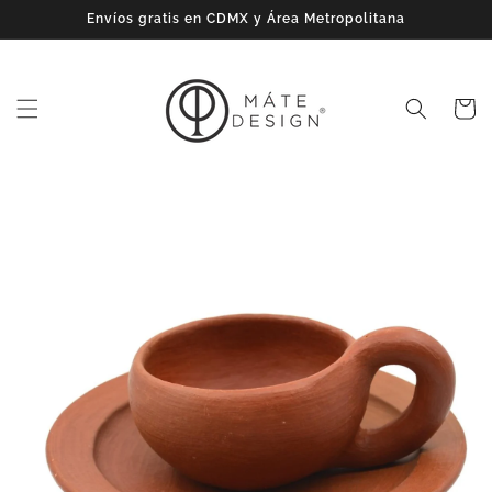
Ir
Envíos gratis en CDMX y Área Metropolitana
directamente
al contenido
Carrito
Ir
directamente
a la
información
del producto