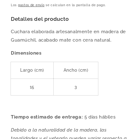
habitual
Los
gastos de envío
se calculan en la pantalla de pago.
Detalles del producto
Cuchara elaborada artesanalmente en madera de
Guamúchil, acabado mate con cera natural.
Dimensiones
Largo (cm)
Ancho (cm)
15
3
Tiempo estimado de entrega:
5 días hábiles
Debido a la naturalidad de la madera, las
tonalidades y el veteado pueden variar respecto a