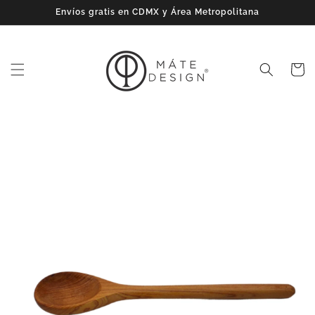
Ir
Envíos gratis en CDMX y Área Metropolitana
directamente
al contenido
Carrito
Ir
directamente
a la
información
del producto