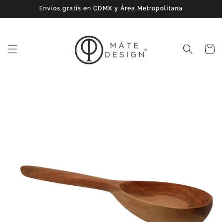
Ir
Envíos gratis en CDMX y Área Metropolitana
directamente
al contenido
Carrito
Ir
directamente
a la
información
del producto