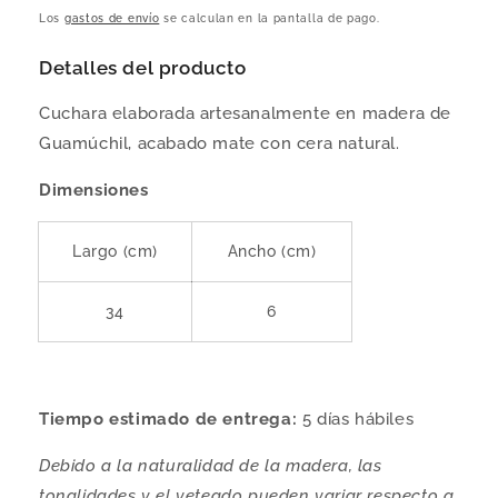
habitual
Los
gastos de envío
se calculan en la pantalla de pago.
Detalles del producto
Cuchara elaborada artesanalmente en madera de
Guamúchil, acabado mate con cera natural.
Dimensiones
Largo (cm)
Ancho (cm)
34
6
Tiempo estimado de entrega:
5 días hábiles
Debido a la naturalidad de la madera, las
tonalidades y el veteado pueden variar respecto a