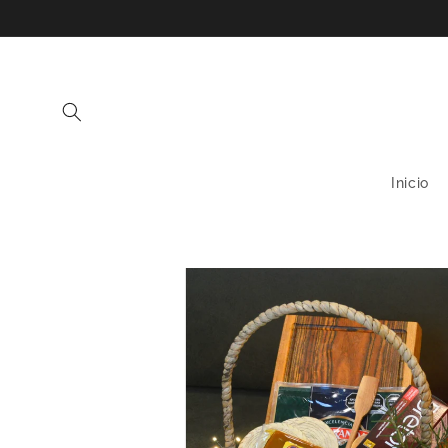
Ir
directamente
al contenido
Inicio
Ir
directamente
a la
información
del producto