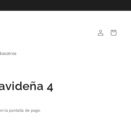
Iniciar
Carrito
sesión
Nosotros
avideña 4
en la pantalla de pago.