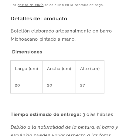
habitual
Los
gastos de envío
se calculan en la pantalla de pago.
Detalles del producto
Botellón elaborado artesanalmente en barro
Michoacano pintado a mano.
Dimensiones
Largo (cm)
Ancho (cm)
Alto (cm)
20
20
27
Tiempo estimado de entrega:
3
días hábiles
Debido a la naturalidad de la pintura, el barro y
esculpido pueden variar respecto a las fotos