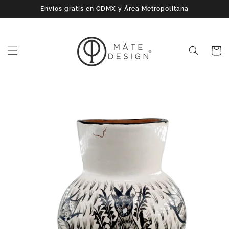
Ir
Envíos gratis en CDMX y Área Metropolitana
directamente
al contenido
Carrito
Ir
directamente
a la
información
del producto