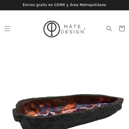
Ir
Envíos gratis en CDMX y Área Metropolitana
directamente
al contenido
Carrito
Ir
directamente
a la
información
del producto