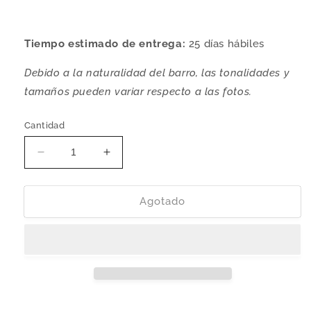
Tiempo estimado de entrega:
25 días hábiles
Debido a la naturalidad del barro, las tonalidades y
tamaños pueden variar respecto a las fotos.
Cantidad
Reducir
Aumentar
cantidad
cantidad
para
para
Botanero
Botanero
Agotado
&#39;Mazorca&#39;
&#39;Mazorca&#39;
|
|
Barro
Barro
Reducción
Reducción
de
de
Oxígeno
Oxígeno