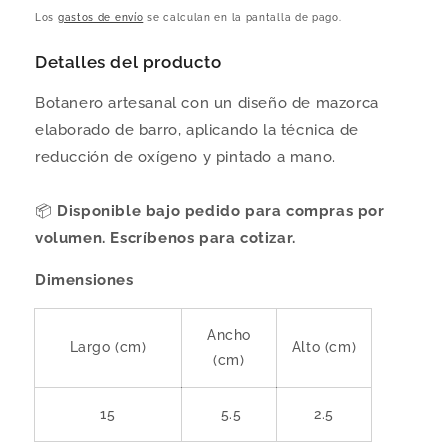
habitual
Los
gastos de envío
se calculan en la pantalla de pago.
Detalles del producto
Botanero artesanal con un diseño de mazorca
elaborado de barro, aplicando la técnica de
reducción de oxígeno y pintado a mano.
📦
Disponible bajo pedido para compras por
volumen. Escríbenos para cotizar.
Dimensiones
Ancho
Largo (cm)
Alto (cm)
(cm)
15
5.5
2.5