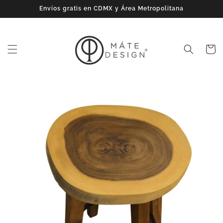
Ir
Envíos gratis en CDMX y Área Metropolitana
directamente
al contenido
Carrito
Ir
directamente
a la
información
del producto