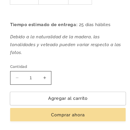
Tiempo estimado de entrega:
25 días hábiles
Debido a la naturalidad de la madera, las
tonalidades y veteado pueden variar respecto a las
fotos.
Cantidad
Reducir
Aumentar
cantidad
cantidad
para
para
Banco
Banco
Agregar al carrito
&#39;Arena&#39;
&#39;Arena&#39;
|
|
Comprar ahora
Madera
Madera
Parota
Parota