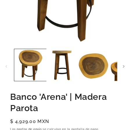
Banco 'Arena' | Madera
Parota
Precio
$ 4,929.00 MXN
habitual
Los
gastos de envío
se calculan en la pantalla de pago.