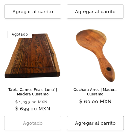
habitual
habitual
Agregar al carrito
Agregar al carrito
Agotado
Tabla Carnes Frías 'Luna' |
Cuchara Arroz | Madera
Madera Cueramo
Cueramo
Precio
Precio
Precio
$ 60.00 MXN
$ 1,039.00 MXN
habitual
$ 699.00 MXN
de
habitual
oferta
Agotado
Agregar al carrito