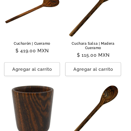
Cucharón | Cueramo
Cuchara Salsa | Madera
Cueramo
Precio
$ 419.00 MXN
Precio
$ 115.00 MXN
habitual
habitual
Agregar al carrito
Agregar al carrito