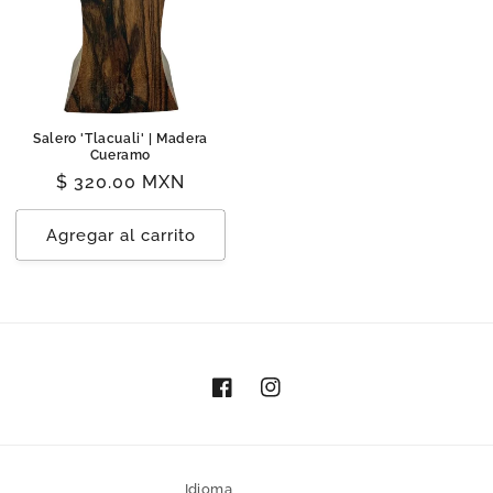
Salero 'Tlacuali' | Madera
Cueramo
Precio
$ 320.00 MXN
habitual
Agregar al carrito
Facebook
Instagram
Idioma