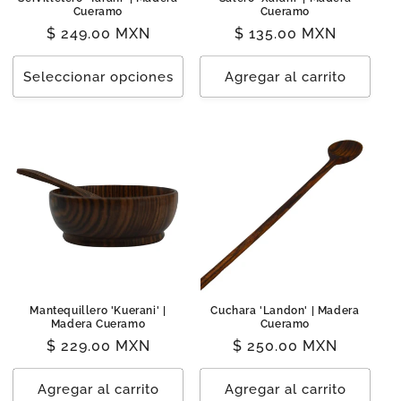
Cueramo
Cueramo
Precio
$ 249.00 MXN
Precio
$ 135.00 MXN
habitual
habitual
Seleccionar opciones
Agregar al carrito
Mantequillero 'Kuerani' |
Cuchara 'Landon' | Madera
Madera Cueramo
Cueramo
Precio
$ 229.00 MXN
Precio
$ 250.00 MXN
habitual
habitual
Agregar al carrito
Agregar al carrito