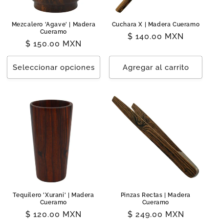
Mezcalero 'Agave' | Madera
Cuchara X | Madera Cueramo
Cueramo
Precio
$ 140.00 MXN
Precio
$ 150.00 MXN
habitual
habitual
Seleccionar opciones
Agregar al carrito
Tequilero 'Xurani' | Madera
Pinzas Rectas | Madera
Cueramo
Cueramo
Precio
$ 120.00 MXN
Precio
$ 249.00 MXN