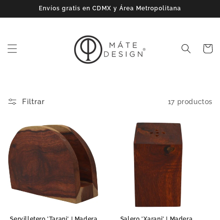
Ir
Envíos gratis en CDMX y Área Metropolitana
directamente
al contenido
Carrito
Filtrar
17 productos
Servilletero 'Tarani' | Madera
Salero 'Xarani' | Madera