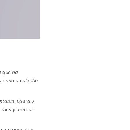
l que ha
na cuna o colecho
table, ligera y
icales y marcos