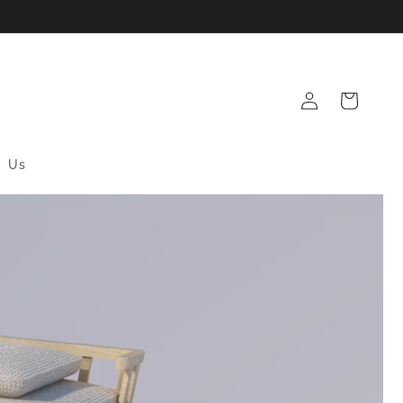
Log
Cart
in
Us