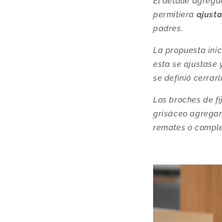
El detalle agrega
permitiera
ajusta
padres.
La propuesta inic
esta se ajustase
se definió cerrar
Los broches de fi
grisáceo agregand
remates o comple