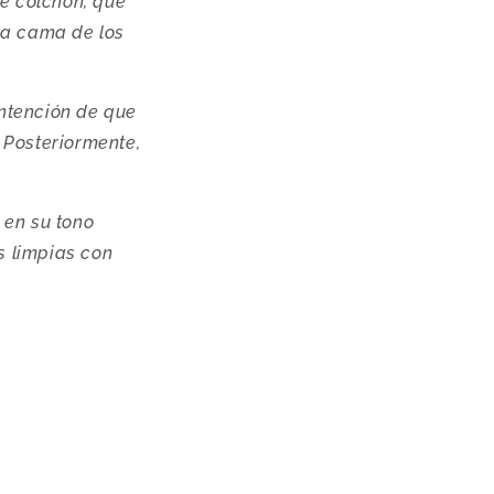
e colchón, que
la cama de los
intención de que
 Posteriormente,
n en su tono
s limpias con