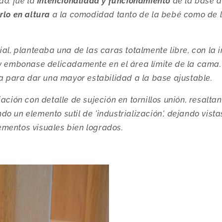
do, fue la
intencionalidad y funcionamiento
de la base d
rlo en altura
a la comodidad tanto de la bebé como de 
ial, planteaba una de las caras totalmente libre, con la 
 y embonase delicadamente en el área límite de la cama.
la para dar una mayor estabilidad a la base ajustable.
jación con detalle de sujeción en tornillos unión, resalta
o un elemento sutil de 'industrialización', dejando vista
mentos visuales bien logrados.